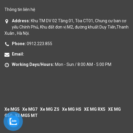
Thông tin liên hệ
Address:
Khu TM DV 02 Tầng 01, Tòa CT01, Chung cư ban cơ
yếu Chính Phủ, Khu đất đơn vị M2, đường khuất Duy Tiến,Thanh
Xuân , Hà Nội.
Phone:
0912.223.855
Email:
Working Days/Hours:
Mon - Sun / 8:00 AM - 5:00 PM
Xe MG5
Xe MG7
Xe MG ZS
Xe MG HS
XE MG RX5
XE MG
G50
XE MG5 MT