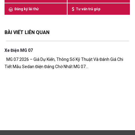
Đăng ký lái thử
Tư vấn trả góp
BÀI VIẾT LIÊN QUAN
Xe Điện MG 07
7,
MG 07 2026 – Giá Dự Kiến, Thông Số Kỹ Thuật Và Đánh Giá Chi
Tiết Mẫu Sedan Điện Đáng Chờ Nhất MG 07...
G
Gi
đồ