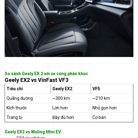
So sánh Geely EX.2 với xe cùng phân khúc
Geely EX2 vs VinFast VF3
Tiêu chí
Geely EX2
VF5
Quãng đường
~300 km
~210 km
Kích thước
Lớn hơn
Nhỏ gọn hơn
Trang bị
Đầy đủ hơn
Cơ bản
Geely EX2 vs Wuling Mini EV