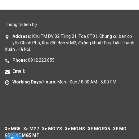
Thông tin liên hệ
Address:
Khu TM DV 02 Tầng 01, Tòa CT01, Chung cư ban cơ
yếu Chính Phủ, Khu đất đơn vị M2, đường khuất Duy Tiến,Thanh
Xuân , Hà Nội.
Phone:
0912.223.855
Email:
Working Days/Hours:
Mon - Sun / 8:00 AM - 5:00 PM
Xe MG5
Xe MG7
Xe MG ZS
Xe MG HS
XE MG RX5
XE MG
G50
XE MG5 MT