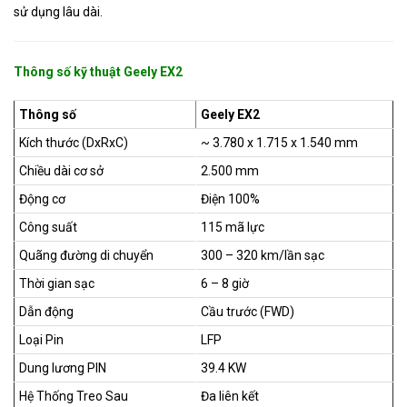
sử dụng lâu dài.
Thông số kỹ thuật Geely EX2
Thông số
Geely EX2
Kích thước (DxRxC)
~ 3.780 x 1.715 x 1.540 mm
Chiều dài cơ sở
2.500 mm
Động cơ
Điện 100%
Công suất
115 mã lực
Quãng đường di chuyển
300 – 320 km/lần sạc
Thời gian sạc
6 – 8 giờ
Dẫn động
Cầu trước (FWD)
Loại Pin
LFP
Dung lương PIN
39.4 KW
Hệ Thống Treo Sau
Đa liên kết