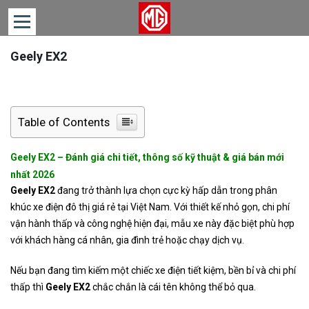
Geely EX2
TRANG
CHỦ
DÒNG
XE
Table of Contents
TIN
TỨC
Geely EX2 – Đánh giá chi tiết, thông số kỹ thuật & giá bán mới
nhất 2026
LIÊN
Geely EX2
đang trở thành lựa chọn cực kỳ hấp dẫn trong phân
HỆ
khúc xe điện đô thị giá rẻ tại Việt Nam. Với thiết kế nhỏ gọn, chi phí
vận hành thấp và công nghệ hiện đại, mẫu xe này đặc biệt phù hợp
với khách hàng cá nhân, gia đình trẻ hoặc chạy dịch vụ.
Nếu bạn đang tìm kiếm một chiếc xe điện tiết kiệm, bền bỉ và chi phí
thấp thì
Geely EX2
chắc chắn là cái tên không thể bỏ qua.