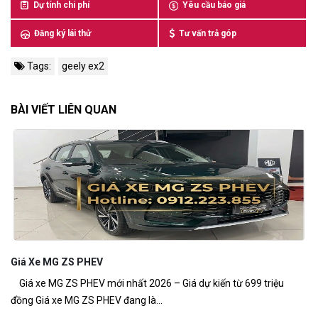
Dự tính chi phí
Yêu cầu báo giá
Đăng ký lái thử
Tư vấn trả góp
Tags:
geely ex2
BÀI VIẾT LIÊN QUAN
Giá Xe MG ZS PHEV
M
Giá xe MG ZS PHEV mới nhất 2026 – Giá dự kiến từ 699 triệu
MG
đồng Giá xe MG ZS PHEV đang là...
ch