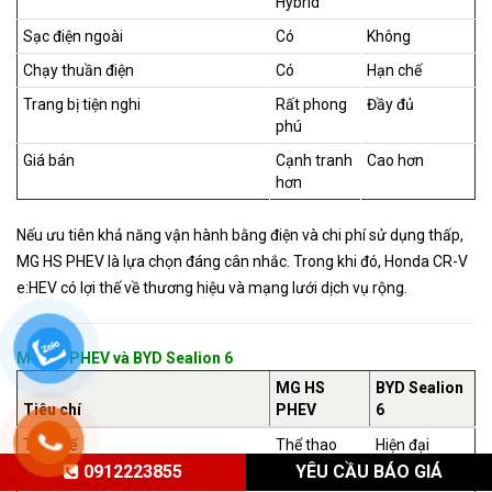
Hybrid
Sạc điện ngoài
Có
Không
Chạy thuần điện
Có
Hạn chế
Trang bị tiện nghi
Rất phong
Đầy đủ
phú
Giá bán
Cạnh tranh
Cao hơn
hơn
Nếu ưu tiên khả năng vận hành bằng điện và chi phí sử dụng thấp,
MG HS PHEV là lựa chọn đáng cân nhắc. Trong khi đó, Honda CR-V
e:HEV có lợi thế về thương hiệu và mạng lưới dịch vụ rộng.
MG HS PHEV và BYD Sealion 6
MG HS
BYD Sealion
Tiêu chí
PHEV
6
Thiết kế
Thể thao
Hiện đại
0912223855
YÊU CẦU BÁO GIÁ
Không gian nội thất
Rộng rãi
Rộng rãi