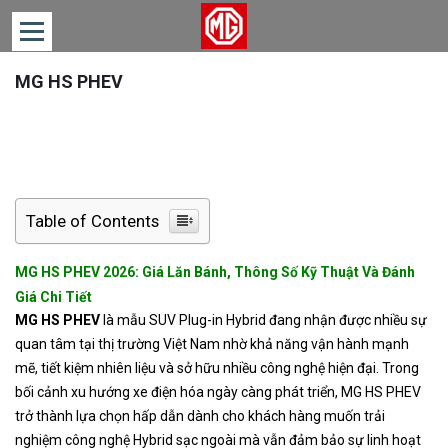
MG HS PHEV
TRANG
CHỦ
DÒNG
XE
TIN
Table of Contents
TỨC
LIÊN
MG HS PHEV 2026: Giá Lăn Bánh, Thông Số Kỹ Thuật Và Đánh
HỆ
Giá Chi Tiết
MG HS PHEV
là mẫu SUV Plug-in Hybrid đang nhận được nhiều sự
quan tâm tại thị trường Việt Nam nhờ khả năng vận hành mạnh
mẽ, tiết kiệm nhiên liệu và sở hữu nhiều công nghệ hiện đại. Trong
bối cảnh xu hướng xe điện hóa ngày càng phát triển, MG HS PHEV
trở thành lựa chọn hấp dẫn dành cho khách hàng muốn trải
nghiệm công nghệ Hybrid sạc ngoài mà vẫn đảm bảo sự linh hoạt