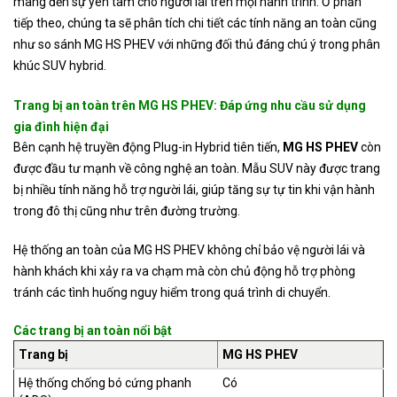
mang đến sự yên tâm cho người lái trên mọi hành trình. Ở phần
tiếp theo, chúng ta sẽ phân tích chi tiết các tính năng an toàn cũng
như so sánh MG HS PHEV với những đối thủ đáng chú ý trong phân
khúc SUV hybrid.
Trang bị an toàn trên MG HS PHEV: Đáp ứng nhu cầu sử dụng
gia đình hiện đại
Bên cạnh hệ truyền động Plug-in Hybrid tiên tiến,
MG HS PHEV
còn
được đầu tư mạnh về công nghệ an toàn. Mẫu SUV này được trang
bị nhiều tính năng hỗ trợ người lái, giúp tăng sự tự tin khi vận hành
trong đô thị cũng như trên đường trường.
Hệ thống an toàn của MG HS PHEV không chỉ bảo vệ người lái và
hành khách khi xảy ra va chạm mà còn chủ động hỗ trợ phòng
tránh các tình huống nguy hiểm trong quá trình di chuyển.
Các trang bị an toàn nổi bật
Trang bị
MG HS PHEV
Hệ thống chống bó cứng phanh
Có