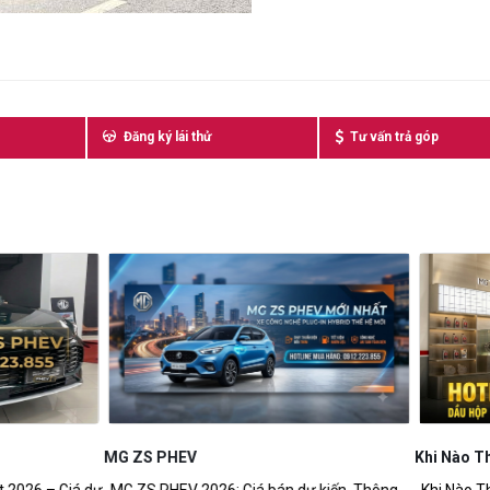
Đăng ký lái thử
Tư vấn trả góp
HEV
Khi Nào Thay Dầu Hộp Số Xe MG
V 2026: Giá bán dự kiến, Thông
Khi Nào Thay Dầu Hộp Số Xe MG? 