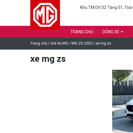
Khu TM DV 02 Tầng 01, Tòa C
TRANG CHỦ
DÒNG XE
Trang chủ
/
Giá Xe MG
/
MG ZS 2025
/
xe mg zs
xe mg zs