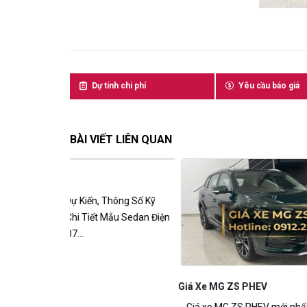
Dự tính chi phí
Yêu cầu báo giá
BÀI VIẾT LIÊN QUAN
Thông Số Kỹ
Mẫu Sedan Điện
Giá Xe MG ZS PHEV
MG ZS P
Giá xe MG ZS PHEV mới nhất 2026 – Giá dự
MG ZS PHE