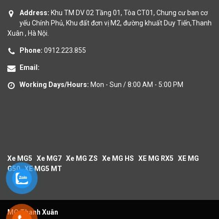
Address:
Khu TM DV 02 Tầng 01, Tòa CT01, Chung cư ban cơ
yếu Chính Phủ, Khu đất đơn vị M2, đường khuất Duy Tiến,Thanh
Xuân , Hà Nội.
Phone:
0912.223.855
Email:
Working Days/Hours:
Mon - Sun / 8:00 AM - 5:00 PM
Xe MG5
Xe MG7
Xe MG ZS
Xe MG HS
XE MG RX5
XE MG
G50
XE MG5 MT
MG Thanh Xuân