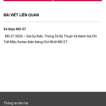
BÀI VIẾT LIÊN QUAN
Xe Điện MG 07
7,
MG 07 2026 – Giá Dự Kiến, Thông Số Kỹ Thuật Và Đánh Giá Chi
Tiết Mẫu Sedan Điện Đáng Chờ Nhất MG 07...
G
Gi
đồ
Thông tin liên hệ