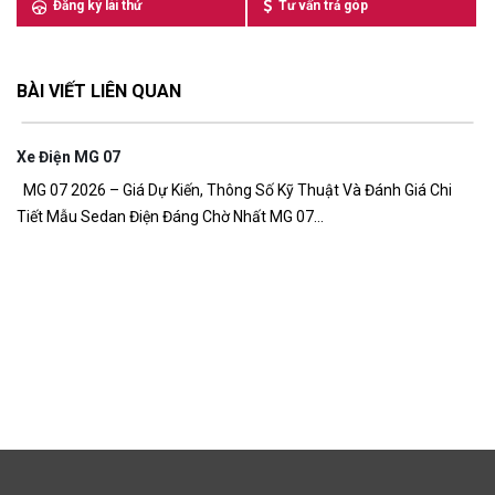
Đăng ký lái thử
Tư vấn trả góp
BÀI VIẾT LIÊN QUAN
Xe Điện MG 07
MG 07 2026 – Giá Dự Kiến, Thông Số Kỹ Thuật Và Đánh Giá Chi
Tiết Mẫu Sedan Điện Đáng Chờ Nhất MG 07...
Giá 
Giá x
đồng 