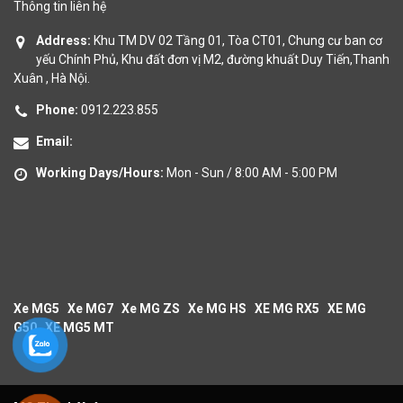
Thông tin liên hệ
Address:
Khu TM DV 02 Tầng 01, Tòa CT01, Chung cư ban cơ
yếu Chính Phủ, Khu đất đơn vị M2, đường khuất Duy Tiến,Thanh
Xuân , Hà Nội.
Phone:
0912.223.855
Email:
Working Days/Hours:
Mon - Sun / 8:00 AM - 5:00 PM
Xe MG5
Xe MG7
Xe MG ZS
Xe MG HS
XE MG RX5
XE MG
G50
XE MG5 MT