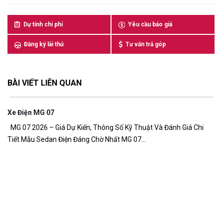
Dự tính chi phí
Yêu cầu báo giá
Đăng ký lái thử
Tư vấn trả góp
BÀI VIẾT LIÊN QUAN
Xe Điện MG 07
7,
MG 07 2026 – Giá Dự Kiến, Thông Số Kỹ Thuật Và Đánh Giá Chi
Tiết Mẫu Sedan Điện Đáng Chờ Nhất MG 07...
G
Gi
đồ