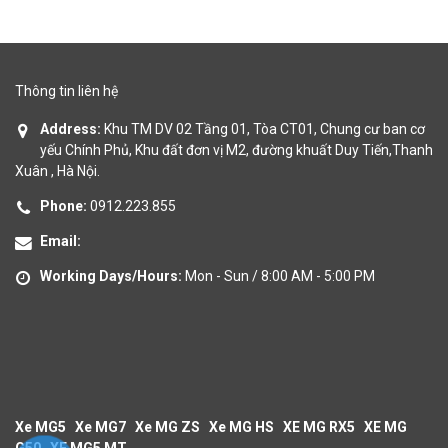
Thông tin liên hệ
Address:
Khu TM DV 02 Tầng 01, Tòa CT01, Chung cư ban cơ
yếu Chính Phủ, Khu đất đơn vị M2, đường khuất Duy Tiến,Thanh
Xuân , Hà Nội.
Phone:
0912.223.855
Email:
Working Days/Hours:
Mon - Sun / 8:00 AM - 5:00 PM
Xe MG5
Xe MG7
Xe MG ZS
Xe MG HS
XE MG RX5
XE MG