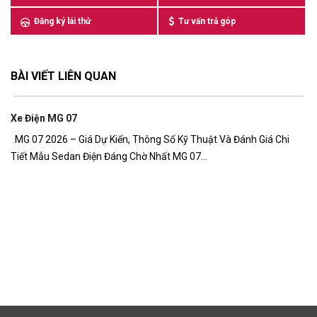
Đăng ký lái thử
Tư vấn trả góp
BÀI VIẾT LIÊN QUAN
Xe Điện MG 07
7,
MG 07 2026 – Giá Dự Kiến, Thông Số Kỹ Thuật Và Đánh Giá Chi
Tiết Mẫu Sedan Điện Đáng Chờ Nhất MG 07...
G
Gi
đồ