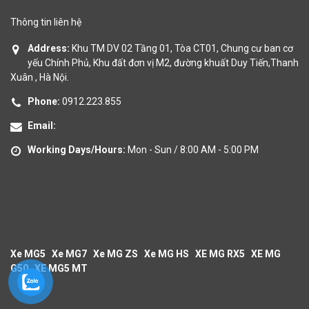
Thông tin liên hệ
Address:
Khu TM DV 02 Tầng 01, Tòa CT01, Chung cư ban cơ
yếu Chính Phủ, Khu đất đơn vị M2, đường khuất Duy Tiến,Thanh
Xuân , Hà Nội.
Phone:
0912.223.855
Email:
Working Days/Hours:
Mon - Sun / 8:00 AM - 5:00 PM
Xe MG5
Xe MG7
Xe MG ZS
Xe MG HS
XE MG RX5
XE MG
G50
XE MG5 MT