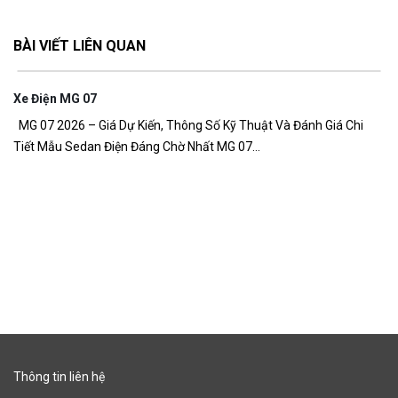
BÀI VIẾT LIÊN QUAN
Xe Điện MG 07
7,
MG 07 2026 – Giá Dự Kiến, Thông Số Kỹ Thuật Và Đánh Giá Chi
Tiết Mẫu Sedan Điện Đáng Chờ Nhất MG 07...
G
Gi
đồ
Thông tin liên hệ