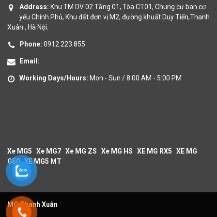
Address:
Khu TM DV 02 Tầng 01, Tòa CT01, Chung cư ban cơ
yếu Chính Phủ, Khu đất đơn vị M2, đường khuất Duy Tiến,Thanh
Xuân , Hà Nội.
Phone:
0912.223.855
Email:
Working Days/Hours:
Mon - Sun / 8:00 AM - 5:00 PM
Xe MG5
Xe MG7
Xe MG ZS
Xe MG HS
XE MG RX5
XE MG
G50
XE MG5 MT
MG Thanh Xuân