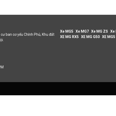
Xe MG5
Xe MG7
Xe MG ZS
Xe
cư ban cơ yếu Chính Phủ, Khu đất
XE MG RX5
XE MG G50
XE MG5
ội.
 PM