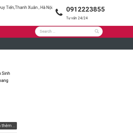
uy Tiến,Thanh Xuân , Hà Nội.
0912223855
Tư vấn 24/24
 Sinh
hoang
thêm ...