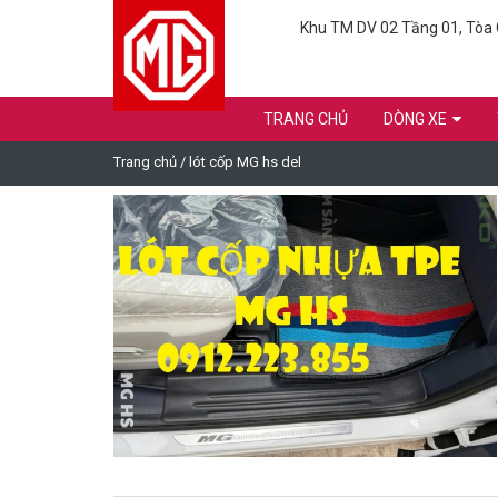
Khu TM DV 02 Tầng 01, Tòa C
TRANG CHỦ
DÒNG XE
Trang chủ
/
lót cốp MG hs del