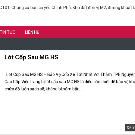
T01, Chung cư ban cơ yếu Chính Phủ, Khu đất đơn vị M2, đường khuất D
TIN TỨC
LIÊN HỆ
Lót Cốp Sau MG HS
Lót Cốp Sau MG HS – Bảo Vệ Cốp Xe Tốt Nhất Với Thảm TPE Nguyên
Cao Cấp Việc trang bị lót cốp sau MG HS là điều cần thiết để bảo vệ k
chứa đồ luôn sạch sẽ, không bị bám bẩn,...
Xem 