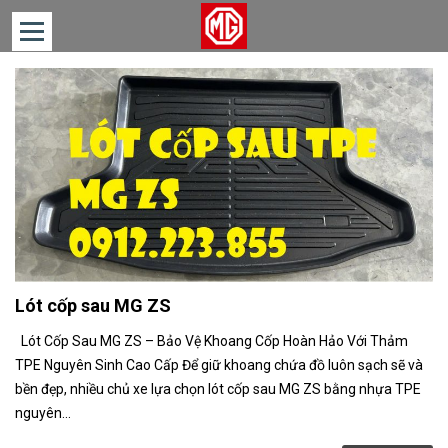
TRANG
CHỦ
DÒNG
XE
TIN
TỨC
LIÊN
HỆ
Lót cốp sau MG ZS
Lót Cốp Sau MG ZS – Bảo Vệ Khoang Cốp Hoàn Hảo Với Thảm
TPE Nguyên Sinh Cao Cấp Để giữ khoang chứa đồ luôn sạch sẽ và
bền đẹp, nhiều chủ xe lựa chọn lót cốp sau MG ZS bằng nhựa TPE
nguyên...