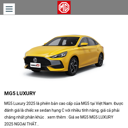
TRANG
CHỦ
DÒNG
XE
TIN
TỨC
LIÊN
HỆ
MG5 LUXURY
MG5 Luxury 2025 là phiên bản cao cấp của MG5 tại Việt Nam. Được
đánh giá là chiếc xe sedan hạng C với nhiều tính năng, giá cả phải
chăng nhất phân khúc . xem thêm : Giá xe MG5 MG5 LUXURY
2025 NGOẠI THẤT...