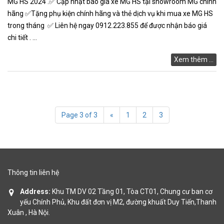
MG HS 2024 .✅ Cập nhật báo giá xe MG HS tại showroom MG chính
hãng ✅Tặng phụ kiện chính hãng và thẻ dịch vụ khi mua xe MG HS
trong tháng ✅ Liên hệ ngay 0912.223.855 để được nhận báo giá
chi tiết . ...
Xem thêm ...
Page 3 of 3
«
1
2
3
Thông tin liên hệ
Address:
Khu TM DV 02 Tầng 01, Tòa CT01, Chung cư ban cơ
yếu Chính Phủ, Khu đất đơn vị M2, đường khuất Duy Tiến,Thanh
Xuân , Hà Nội.