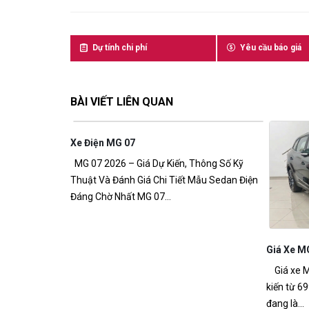
Dự tính chi phí
Yêu cầu báo giá
BÀI VIẾT LIÊN QUAN
Thông Số Kỹ
Mẫu Sedan Điện
Giá Xe MG ZS PHEV
MG ZS P
Giá xe MG ZS PHEV mới nhất 2026 – Giá dự
MG ZS PHE
kiến từ 699 triệu đồng Giá xe MG ZS PHEV
số kỹ thuậ
đang là...
MG ZS PHE