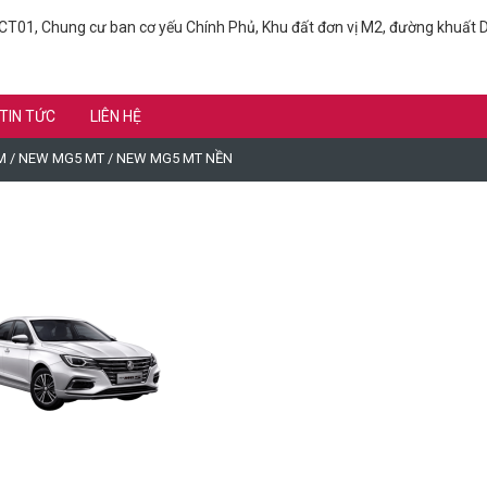
T01, Chung cư ban cơ yếu Chính Phủ, Khu đất đơn vị M2, đường khuất D
TIN TỨC
LIÊN HỆ
M
/
NEW MG5 MT
/
NEW MG5 MT NỀN