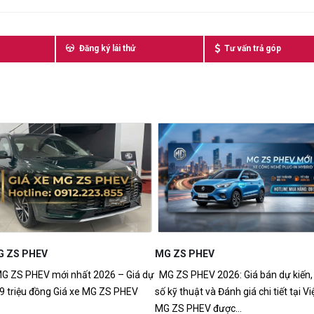
Đăng ký lái thử
Tư vấn trả góp
HEV
Khi Nào Thay Dầu Hộp Số Xe MG
V 2026: Giá bán dự kiến, Thông
Khi Nào Thay Dầu Hộp Số Xe MG? 
t và Đánh giá chi tiết tại Việt Nam
Dẫn Chi Tiết Cho MG5, MG7, MG HS,
V được...
MG G50 Khi nào thay...