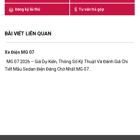
Đăng ký lái thử
Tư vấn trả góp
BÀI VIẾT LIÊN QUAN
n MG 07
026 – Giá Dự Kiến, Thông Số Kỹ Thuật Và Đánh Giá Chi
u Sedan Điện Đáng Chờ Nhất MG 07...
Giá Xe MG 
Giá xe MG Z
đồng Giá xe 