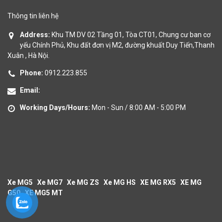
Thông tin liên hệ
Address:
Khu TM DV 02 Tầng 01, Tòa CT01, Chung cư ban cơ
yếu Chính Phủ, Khu đất đơn vị M2, đường khuất Duy Tiến,Thanh
Xuân , Hà Nội.
Phone:
0912.223.855
Email:
Working Days/Hours:
Mon - Sun / 8:00 AM - 5:00 PM
Xe MG5
Xe MG7
Xe MG ZS
Xe MG HS
XE MG RX5
XE MG
G50
XE MG5 MT