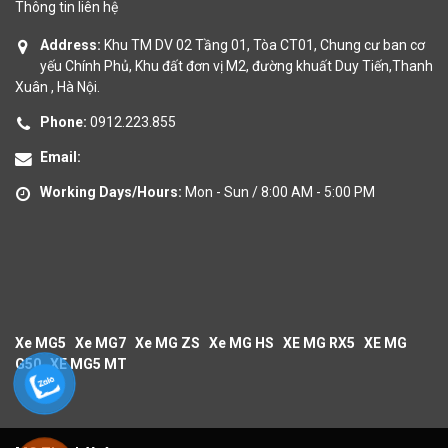
Thông tin liên hệ
Address:
Khu TM DV 02 Tầng 01, Tòa CT01, Chung cư ban cơ
yếu Chính Phủ, Khu đất đơn vị M2, đường khuất Duy Tiến,Thanh
Xuân , Hà Nội.
Phone:
0912.223.855
Email:
Working Days/Hours:
Mon - Sun / 8:00 AM - 5:00 PM
Xe MG5
Xe MG7
Xe MG ZS
Xe MG HS
XE MG RX5
XE MG
G50
XE MG5 MT