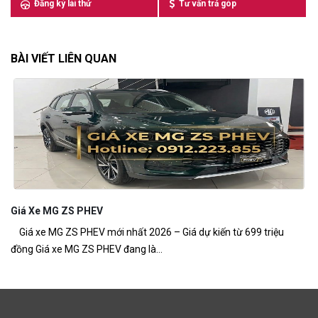
Đăng ký lái thử
Tư vấn trả góp
BÀI VIẾT LIÊN QUAN
Giá Xe MG ZS PHEV
M
Giá xe MG ZS PHEV mới nhất 2026 – Giá dự kiến từ 699 triệu
MG
đồng Giá xe MG ZS PHEV đang là...
ch