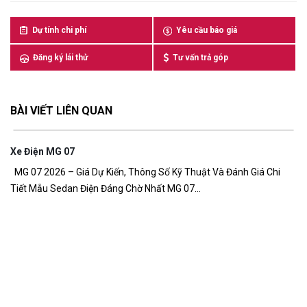
Dự tính chi phí
Yêu cầu báo giá
Đăng ký lái thử
Tư vấn trả góp
BÀI VIẾT LIÊN QUAN
Xe Điện MG 07
7,
MG 07 2026 – Giá Dự Kiến, Thông Số Kỹ Thuật Và Đánh Giá Chi
Tiết Mẫu Sedan Điện Đáng Chờ Nhất MG 07...
G
Gi
đồ