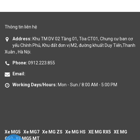
Thông tin liên hệ
Address:
Khu TM DV 02 Tầng 01, Tòa CT01, Chung cư ban cơ
yếu Chính Phủ, Khu đất đơn vị M2, đường khuất Duy Tiến,Thanh
Xuân , Hà Nội.
Phone:
0912.223.855
Email:
Working Days/Hours:
Mon - Sun / 8:00 AM - 5:00 PM
Xe MG5
Xe MG7
Xe MG ZS
Xe MG HS
XE MG RX5
XE MG
G50
XE MG5 MT