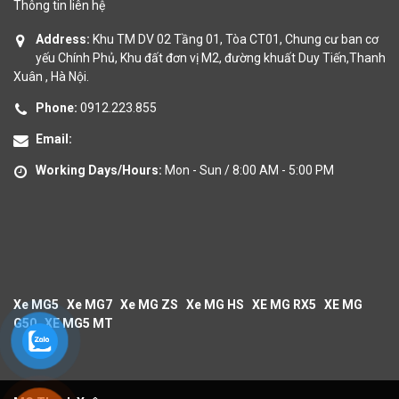
Thông tin liên hệ
Address:
Khu TM DV 02 Tầng 01, Tòa CT01, Chung cư ban cơ
yếu Chính Phủ, Khu đất đơn vị M2, đường khuất Duy Tiến,Thanh
Xuân , Hà Nội.
Phone:
0912.223.855
Email:
Working Days/Hours:
Mon - Sun / 8:00 AM - 5:00 PM
Xe MG5
Xe MG7
Xe MG ZS
Xe MG HS
XE MG RX5
XE MG
G50
XE MG5 MT