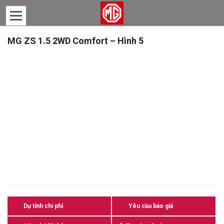
MG ZS 1.5 2WD Comfort – Hình 5
TRANG
CHỦ
DÒNG
XE
TIN
TỨC
LIÊN
HỆ
Dự tính chi phí
Yêu cầu báo giá