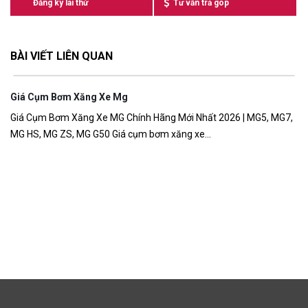
Đăng ký lái thử
Tư vấn trả góp
BÀI VIẾT LIÊN QUAN
Giá Cụm Bơm Xăng Xe Mg
Xe
Giá Cụm Bơm Xăng Xe MG Chính Hãng Mới Nhất 2026 | MG5, MG7,
MG
MG HS, MG ZS, MG G50 Giá cụm bơm xăng xe...
Ti