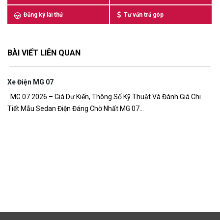
Đăng ký lái thử
Tư vấn trả góp
BÀI VIẾT LIÊN QUAN
n MG 07
026 – Giá Dự Kiến, Thông Số Kỹ Thuật Và Đánh Giá Chi
u Sedan Điện Đáng Chờ Nhất MG 07...
Giá Xe MG 
Giá xe MG Z
đồng Giá xe 