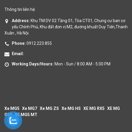
Thông tin liên hệ
Address:
Khu TM DV 02 Tầng 01, Tòa CT01, Chung cư ban cơ
yếu Chính Phủ, Khu đất đơn vị M2, đường khuất Duy Tiến,Thanh
Xuân , Hà Nội.
Phone:
0912.223.855
Email:
Working Days/Hours:
Mon - Sun / 8:00 AM - 5:00 PM
Xe MG5
Xe MG7
Xe MG ZS
Xe MG HS
XE MG RX5
XE MG
G50
XE MG5 MT