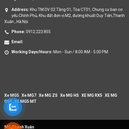
Address:
Khu TM DV 02 Tầng 01, Tòa CT01, Chung cư ban cơ
yếu Chính Phủ, Khu đất đơn vị M2, đường khuất Duy Tiến,Thanh
Xuân , Hà Nội.
Phone:
0912.223.855
Email:
Working Days/Hours:
Mon - Sun / 8:00 AM - 5:00 PM
Xe MG5
Xe MG7
Xe MG ZS
Xe MG HS
XE MG RX5
XE MG
G50
XE MG5 MT
MG Thanh Xuân