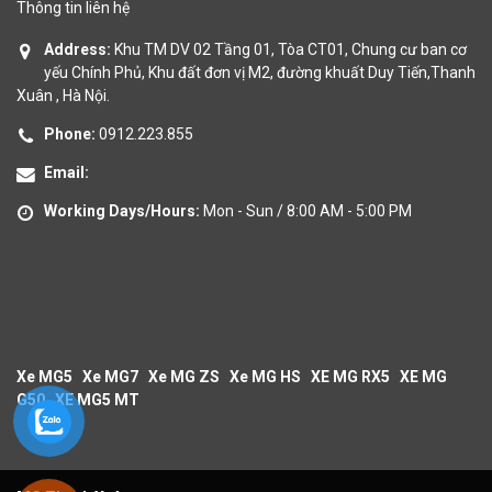
Thông tin liên hệ
Address:
Khu TM DV 02 Tầng 01, Tòa CT01, Chung cư ban cơ
yếu Chính Phủ, Khu đất đơn vị M2, đường khuất Duy Tiến,Thanh
Xuân , Hà Nội.
Phone:
0912.223.855
Email:
Working Days/Hours:
Mon - Sun / 8:00 AM - 5:00 PM
Xe MG5
Xe MG7
Xe MG ZS
Xe MG HS
XE MG RX5
XE MG
G50
XE MG5 MT