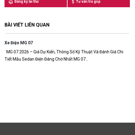
Đăng ký lái thử
Tư vấn trả góp
BÀI VIẾT LIÊN QUAN
Xe Điện MG 07
7,
MG 07 2026 – Giá Dự Kiến, Thông Số Kỹ Thuật Và Đánh Giá Chi
Tiết Mẫu Sedan Điện Đáng Chờ Nhất MG 07...
G
Gi
đồ