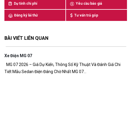
Dự tính chi phí
Yêu cầu báo giá
Đăng ký lái thử
Tư vấn trả góp
BÀI VIẾT LIÊN QUAN
à Đánh Giá Chi
Giá Xe MG ZS PHEV
Giá xe MG ZS PHEV mới nhất 2026 – Giá dự kiến từ 6
đồng Giá xe MG ZS PHEV đang là...