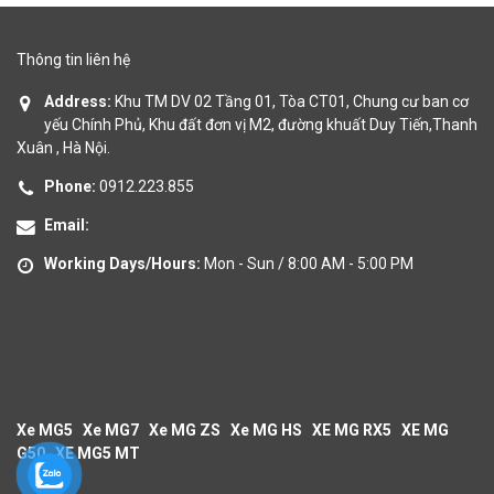
Thông tin liên hệ
Address:
Khu TM DV 02 Tầng 01, Tòa CT01, Chung cư ban cơ
yếu Chính Phủ, Khu đất đơn vị M2, đường khuất Duy Tiến,Thanh
Xuân , Hà Nội.
Phone:
0912.223.855
Email:
Working Days/Hours:
Mon - Sun / 8:00 AM - 5:00 PM
Xe MG5
Xe MG7
Xe MG ZS
Xe MG HS
XE MG RX5
XE MG
G50
XE MG5 MT