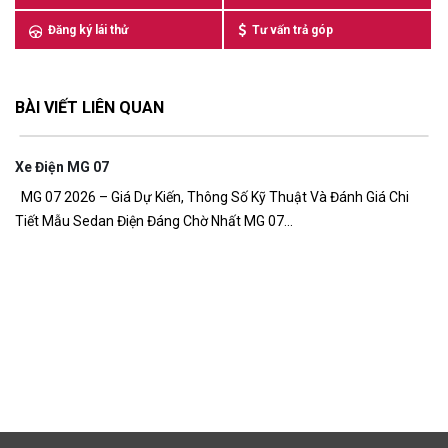
Đăng ký lái thử
Tư vấn trả góp
BÀI VIẾT LIÊN QUAN
Xe Điện MG 07
7,
MG 07 2026 – Giá Dự Kiến, Thông Số Kỹ Thuật Và Đánh Giá Chi
Tiết Mẫu Sedan Điện Đáng Chờ Nhất MG 07...
G
Gi
đồ