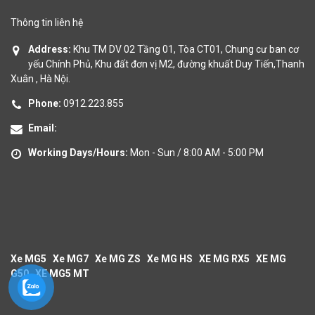
Thông tin liên hệ
Address:
Khu TM DV 02 Tầng 01, Tòa CT01, Chung cư ban cơ
yếu Chính Phủ, Khu đất đơn vị M2, đường khuất Duy Tiến,Thanh
Xuân , Hà Nội.
Phone:
0912.223.855
Email:
Working Days/Hours:
Mon - Sun / 8:00 AM - 5:00 PM
Xe MG5
Xe MG7
Xe MG ZS
Xe MG HS
XE MG RX5
XE MG
G50
XE MG5 MT