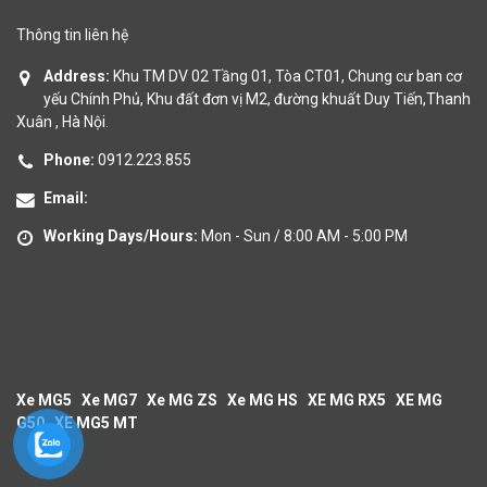
Thông tin liên hệ
Address:
Khu TM DV 02 Tầng 01, Tòa CT01, Chung cư ban cơ
yếu Chính Phủ, Khu đất đơn vị M2, đường khuất Duy Tiến,Thanh
Xuân , Hà Nội.
Phone:
0912.223.855
Email:
Working Days/Hours:
Mon - Sun / 8:00 AM - 5:00 PM
Xe MG5
Xe MG7
Xe MG ZS
Xe MG HS
XE MG RX5
XE MG
G50
XE MG5 MT