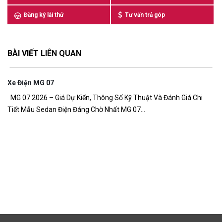
Đăng ký lái thử
Tư vấn trả góp
BÀI VIẾT LIÊN QUAN
Xe Điện MG 07
7,
MG 07 2026 – Giá Dự Kiến, Thông Số Kỹ Thuật Và Đánh Giá Chi
Tiết Mẫu Sedan Điện Đáng Chờ Nhất MG 07...
G
Gi
đồ