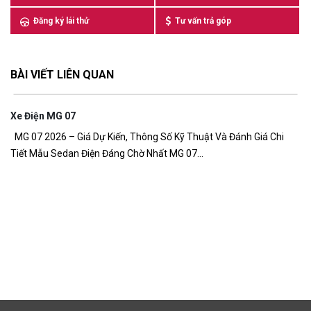
Đăng ký lái thử
Tư vấn trả góp
BÀI VIẾT LIÊN QUAN
Xe Điện MG 07
7,
MG 07 2026 – Giá Dự Kiến, Thông Số Kỹ Thuật Và Đánh Giá Chi
Tiết Mẫu Sedan Điện Đáng Chờ Nhất MG 07...
G
Gi
đồ