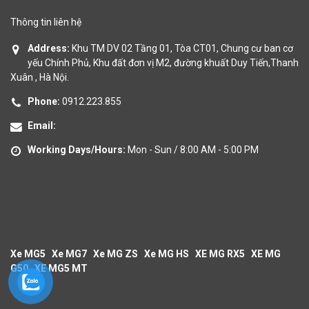
Thông tin liên hệ
Address:
Khu TM DV 02 Tầng 01, Tòa CT01, Chung cư ban cơ
yếu Chính Phủ, Khu đất đơn vị M2, đường khuất Duy Tiến,Thanh
Xuân , Hà Nội.
Phone:
0912.223.855
Email:
Working Days/Hours:
Mon - Sun / 8:00 AM - 5:00 PM
Xe MG5
Xe MG7
Xe MG ZS
Xe MG HS
XE MG RX5
XE MG
G50
XE MG5 MT