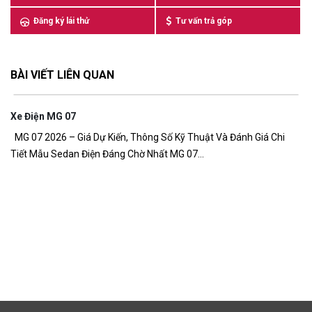
Đăng ký lái thử
Tư vấn trả góp
BÀI VIẾT LIÊN QUAN
Xe Điện MG 07
7,
MG 07 2026 – Giá Dự Kiến, Thông Số Kỹ Thuật Và Đánh Giá Chi
Tiết Mẫu Sedan Điện Đáng Chờ Nhất MG 07...
G
Gi
đồ