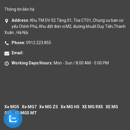
Thông tin liên hệ
Address:
Khu TM DV 02 Tầng 01, Tòa CT01, Chung cư ban cơ
yếu Chính Phủ, Khu đất đơn vị M2, đường khuất Duy Tiến,Thanh
Xuân , Hà Nội.
Phone:
0912.223.855
Email:
Working Days/Hours:
Mon - Sun / 8:00 AM - 5:00 PM
Xe MG5
Xe MG7
Xe MG ZS
Xe MG HS
XE MG RX5
XE MG
G50
XE MG5 MT