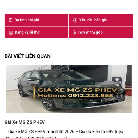
Dự tính chi phí
Yêu cầu báo giá
Đăng ký lái thử
Tư vấn trả góp
BÀI VIẾT LIÊN QUAN
Giá Xe MG ZS PHEV
M
Giá xe MG ZS PHEV mới nhất 2026 – Giá dự kiến từ 699 triệu
MG