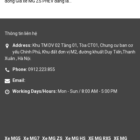
đồng Giá xe MG ZS PHEV đang là...
ch
Thông tin liên hệ
Address:
Khu TM DV 02 Tầng 01, Tòa CT01, Chung cư ban cơ
yếu Chính Phủ, Khu đất đơn vị M2, đường khuất Duy Tiến,Thanh
Xuân , Hà Nội.
Phone:
0912.223.855
Email:
Working Days/Hours:
Mon - Sun / 8:00 AM - 5:00 PM
Xe MG5
Xe MG7
Xe MG ZS
Xe MG HS
XE MG RX5
XE MG