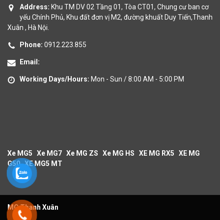
Address:
Khu TM DV 02 Tầng 01, Tòa CT01, Chung cư ban cơ
yếu Chính Phủ, Khu đất đơn vị M2, đường khuất Duy Tiến,Thanh
Xuân , Hà Nội.
Phone:
0912.223.855
Email:
Working Days/Hours:
Mon - Sun / 8:00 AM - 5:00 PM
Xe MG5
Xe MG7
Xe MG ZS
Xe MG HS
XE MG RX5
XE MG
G50
XE MG5 MT
MG Thanh Xuân