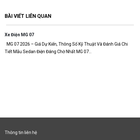
BÀI VIẾT LIÊN QUAN
n MG 07
026 – Giá Dự Kiến, Thông Số Kỹ Thuật Và Đánh Giá Chi
u Sedan Điện Đáng Chờ Nhất MG 07...
Giá Xe MG 
Giá xe MG Z
đồng Giá xe 
Thông tin liên hệ