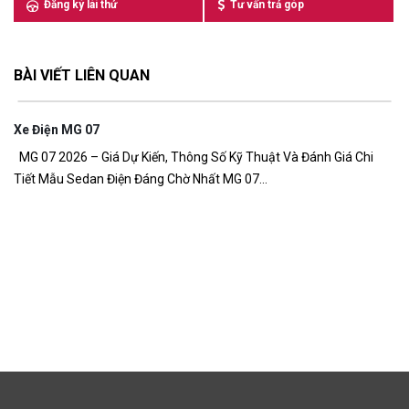
Đăng ký lái thử
Tư vấn trả góp
BÀI VIẾT LIÊN QUAN
Xe Điện MG 07
7,
MG 07 2026 – Giá Dự Kiến, Thông Số Kỹ Thuật Và Đánh Giá Chi
Tiết Mẫu Sedan Điện Đáng Chờ Nhất MG 07...
G
Gi
đồ