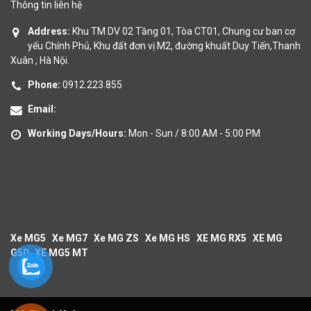
Thông tin liên hệ
Address:
Khu TM DV 02 Tầng 01, Tòa CT01, Chung cư ban cơ
yếu Chính Phủ, Khu đất đơn vị M2, đường khuất Duy Tiến,Thanh
Xuân , Hà Nội.
Phone:
0912.223.855
Email:
Working Days/Hours:
Mon - Sun / 8:00 AM - 5:00 PM
Xe MG5
Xe MG7
Xe MG ZS
Xe MG HS
XE MG RX5
XE MG
G50
XE MG5 MT