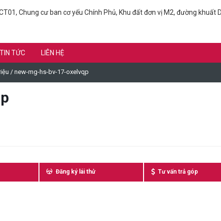
T01, Chung cư ban cơ yếu Chính Phủ, Khu đất đơn vị M2, đường khuất D
TIN TỨC
LIÊN HỆ
iệu
/
new-mg-hs-bv-17-oxelvqp
qp
Đăng ký lái thử
Tư vấn trả góp