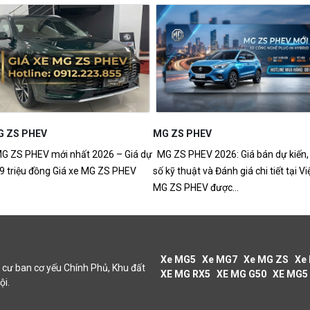
HEV
Khi Nào Thay Dầu Hộp Số Xe MG
EV 2026: Giá bán dự kiến, Thông
Khi Nào Thay Dầu Hộp Số Xe MG? 
t và Đánh giá chi tiết tại Việt Nam
Dẫn Chi Tiết Cho MG5, MG7, MG HS,
EV được...
MG G50 Khi nào thay...
Xe MG5
Xe MG7
Xe MG ZS
Xe
cư ban cơ yếu Chính Phủ, Khu đất
XE MG RX5
XE MG G50
XE MG5
ội.