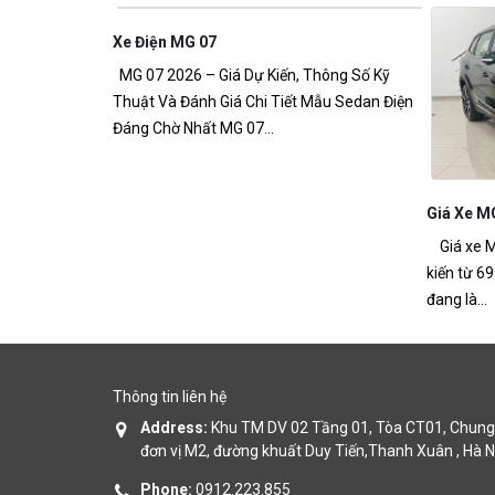
Thông Số Kỹ
Mẫu Sedan Điện
Giá Xe MG ZS PHEV
MG ZS P
Giá xe MG ZS PHEV mới nhất 2026 – Giá dự
MG ZS PH
kiến từ 699 triệu đồng Giá xe MG ZS PHEV
số kỹ thuậ
đang là...
MG ZS PH
Thông tin liên hệ
Address:
Khu TM DV 02 Tầng 01, Tòa CT01, Chung 
đơn vị M2, đường khuất Duy Tiến,Thanh Xuân , Hà N
Phone:
0912.223.855