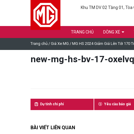
Khu TM DV 02 Tầng 01, Tòa C
TRANG CHỦ
DÒNG XE
Trang chủ
/
Giá Xe MG
/
MG HS 2024 Giảm Giá Lên Tới 170 Tr
new-mg-hs-bv-17-oxelv
Dự tính chi phí
Yêu cầu báo giá
BÀI VIẾT LIÊN QUAN