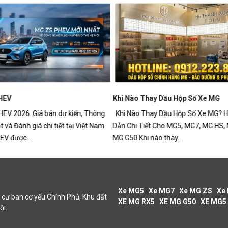
HEV
Khi Nào Thay Dầu Hộp Số Xe MG
V 2026: Giá bán dự kiến, Thông
Khi Nào Thay Dầu Hộp Số Xe MG? 
t và Đánh giá chi tiết tại Việt Nam
Dẫn Chi Tiết Cho MG5, MG7, MG HS,
V được...
MG G50 Khi nào thay...
Xe MG5
Xe MG7
Xe MG ZS
Xe
cư ban cơ yếu Chính Phủ, Khu đất
XE MG RX5
XE MG G50
XE MG5
ội.