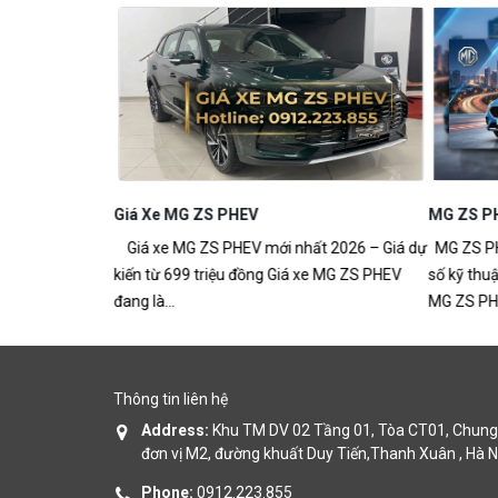
Thông Số Kỹ
Mẫu Sedan Điện
Giá Xe MG ZS PHEV
MG ZS P
Giá xe MG ZS PHEV mới nhất 2026 – Giá dự
MG ZS PHE
kiến từ 699 triệu đồng Giá xe MG ZS PHEV
số kỹ thuậ
đang là...
MG ZS PHE
Thông tin liên hệ
Address:
Khu TM DV 02 Tầng 01, Tòa CT01, Chung 
đơn vị M2, đường khuất Duy Tiến,Thanh Xuân , Hà N
Phone:
0912.223.855