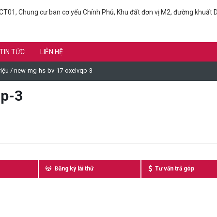
T01, Chung cư ban cơ yếu Chính Phủ, Khu đất đơn vị M2, đường khuất D
TIN TỨC
LIÊN HỆ
iệu
/
new-mg-hs-bv-17-oxelvqp-3
p-3
Đăng ký lái thử
Tư vấn trả góp