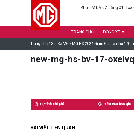
Khu TM DV 02 Tầng 01, Tòa C
TRANG CHỦ
DÒNG XE
Trang chủ
/
Giá Xe MG
/
MG HS 2024 Giảm Giá Lên Tới 170 Tr
new-mg-hs-bv-17-oxelvq
Dự tính chi phí
Yêu cầu báo giá
BÀI VIẾT LIÊN QUAN