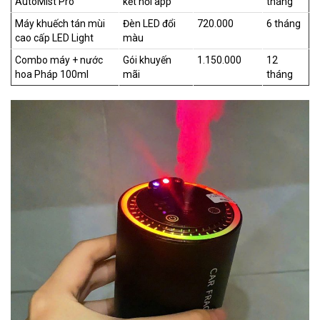
AutoMist Pro
kết nối app
tháng
Máy khuếch tán mùi
Đèn LED đổi
720.000
6 tháng
cao cấp LED Light
màu
Combo máy + nước
Gói khuyến
1.150.000
12
hoa Pháp 100ml
mãi
tháng