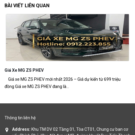
BÀI VIẾT LIÊN QUAN
Giá Xe MG ZS PHEV
M
Giá xe MG ZS PHEV mới nhất 2026 – Giá dự kiến từ 699 triệu
MG
đồng Giá xe MG ZS PHEV đang là...
ch
Thông tin liên hệ
Address:
Khu TM DV 02 Tầng 01, Tòa CT01, Chung cư ban cơ