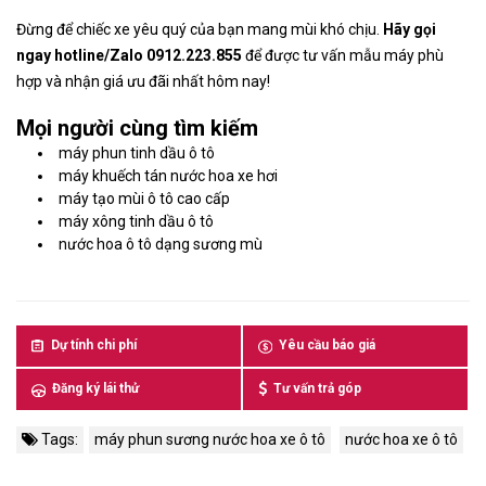
Đừng để chiếc xe yêu quý của bạn mang mùi khó chịu.
Hãy gọi
ngay hotline/Zalo 0912.223.855
để được tư vấn mẫu máy phù
hợp và nhận giá ưu đãi nhất hôm nay!
Mọi người cùng tìm kiếm
máy phun tinh dầu ô tô
máy khuếch tán nước hoa xe hơi
máy tạo mùi ô tô cao cấp
máy xông tinh dầu ô tô
nước hoa ô tô dạng sương mù
Dự tính chi phí
Yêu cầu báo giá
Đăng ký lái thử
Tư vấn trả góp
Tags:
máy phun sương nước hoa xe ô tô
nước hoa xe ô tô