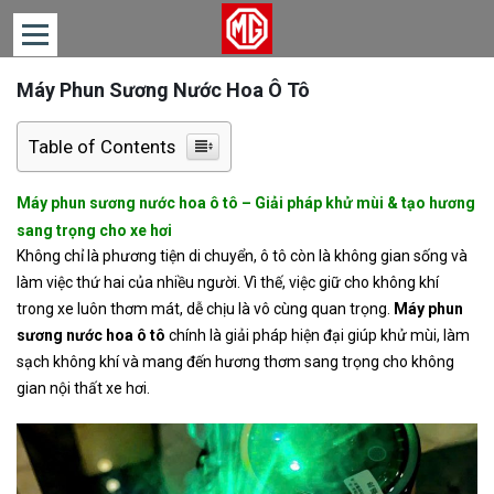
Máy Phun Sương Nước Hoa Ô Tô
TRANG
CHỦ
Table of Contents
DÒNG
XE
Máy phun sương nước hoa ô tô – Giải pháp khử mùi & tạo hương
TIN
sang trọng cho xe hơi
TỨC
Không chỉ là phương tiện di chuyển, ô tô còn là không gian sống và
làm việc thứ hai của nhiều người. Vì thế, việc giữ cho không khí
LIÊN
trong xe luôn thơm mát, dễ chịu là vô cùng quan trọng.
Máy phun
HỆ
sương nước hoa ô tô
chính là giải pháp hiện đại giúp khử mùi, làm
sạch không khí và mang đến hương thơm sang trọng cho không
gian nội thất xe hơi.