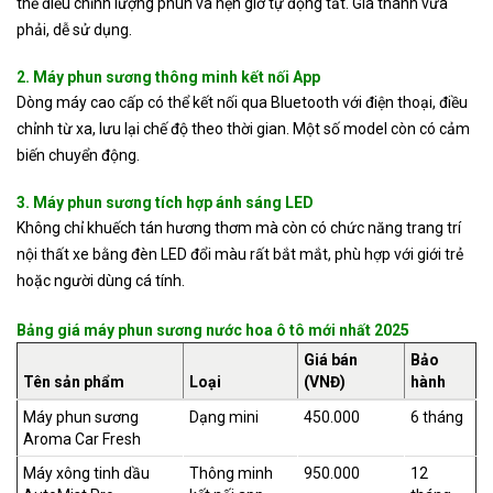
thể điều chỉnh lượng phun và hẹn giờ tự động tắt. Giá thành vừa
phải, dễ sử dụng.
2. Máy phun sương thông minh kết nối App
Dòng máy cao cấp có thể kết nối qua Bluetooth với điện thoại, điều
chỉnh từ xa, lưu lại chế độ theo thời gian. Một số model còn có cảm
biến chuyển động.
3. Máy phun sương tích hợp ánh sáng LED
Không chỉ khuếch tán hương thơm mà còn có chức năng trang trí
nội thất xe bằng đèn LED đổi màu rất bắt mắt, phù hợp với giới trẻ
hoặc người dùng cá tính.
Bảng giá máy phun sương nước hoa ô tô mới nhất 2025
Giá bán
Bảo
Tên sản phẩm
Loại
(VNĐ)
hành
Máy phun sương
Dạng mini
450.000
6 tháng
Aroma Car Fresh
Máy xông tinh dầu
Thông minh
950.000
12