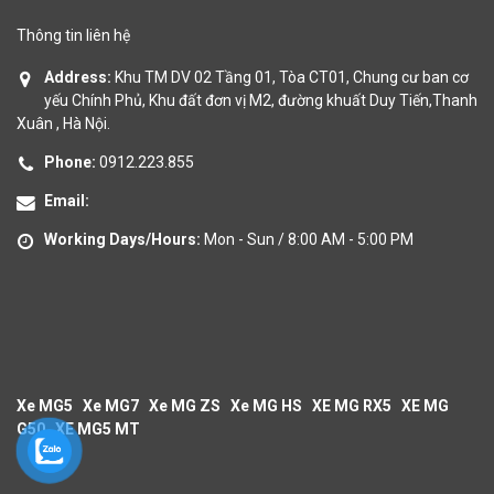
Thông tin liên hệ
Address:
Khu TM DV 02 Tầng 01, Tòa CT01, Chung cư ban cơ
yếu Chính Phủ, Khu đất đơn vị M2, đường khuất Duy Tiến,Thanh
Xuân , Hà Nội.
Phone:
0912.223.855
Email:
Working Days/Hours:
Mon - Sun / 8:00 AM - 5:00 PM
Xe MG5
Xe MG7
Xe MG ZS
Xe MG HS
XE MG RX5
XE MG
G50
XE MG5 MT