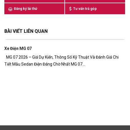
Đăng ký lái thử
Tư vấn trả góp
BÀI VIẾT LIÊN QUAN
à Đánh Giá Chi
Giá Xe MG ZS PHEV
Giá xe MG ZS PHEV mới nhất 2026 – Giá dự kiến từ 6
đồng Giá xe MG ZS PHEV đang là...