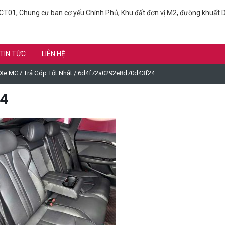
T01, Chung cư ban cơ yếu Chính Phủ, Khu đất đơn vị M2, đường khuất D
TIN TỨC
LIÊN HỆ
 Xe MG7 Trả Góp Tốt Nhất
/
6d4f72a0292e8d70d43f24
4