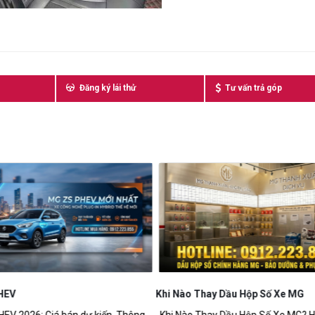
Đăng ký lái thử
Tư vấn trả góp
HEV
Khi Nào Thay Dầu Hộp Số Xe MG
V 2026: Giá bán dự kiến, Thông
Khi Nào Thay Dầu Hộp Số Xe MG? 