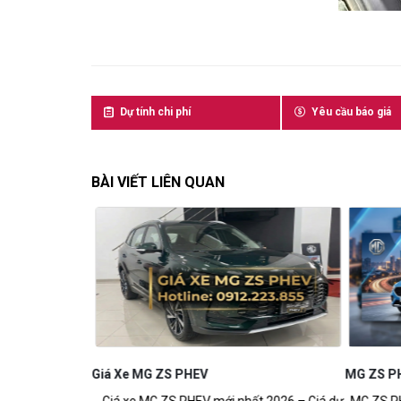
Dự tính chi phí
Yêu cầu báo giá
BÀI VIẾT LIÊN QUAN
Thông Số Kỹ
Mẫu Sedan Điện
Giá Xe MG ZS PHEV
MG ZS P
Giá xe MG ZS PHEV mới nhất 2026 – Giá dự
MG ZS PHE