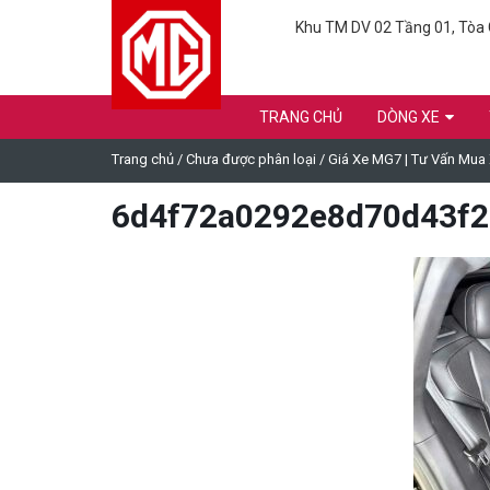
Khu TM DV 02 Tầng 01, Tòa C
TRANG CHỦ
DÒNG XE
Trang chủ
/
Chưa được phân loại
/
Giá Xe MG7 | Tư Vấn Mua
6d4f72a0292e8d70d43f2