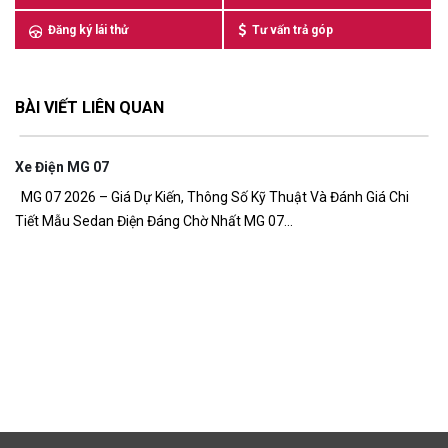
Đăng ký lái thử
Tư vấn trả góp
BÀI VIẾT LIÊN QUAN
Xe Điện MG 07
7,
MG 07 2026 – Giá Dự Kiến, Thông Số Kỹ Thuật Và Đánh Giá Chi
Tiết Mẫu Sedan Điện Đáng Chờ Nhất MG 07...
G
Gi
đồ