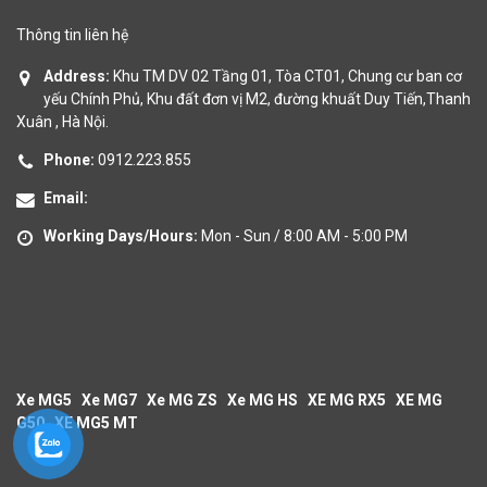
Thông tin liên hệ
Address:
Khu TM DV 02 Tầng 01, Tòa CT01, Chung cư ban cơ
yếu Chính Phủ, Khu đất đơn vị M2, đường khuất Duy Tiến,Thanh
Xuân , Hà Nội.
Phone:
0912.223.855
Email:
Working Days/Hours:
Mon - Sun / 8:00 AM - 5:00 PM
Xe MG5
Xe MG7
Xe MG ZS
Xe MG HS
XE MG RX5
XE MG
G50
XE MG5 MT