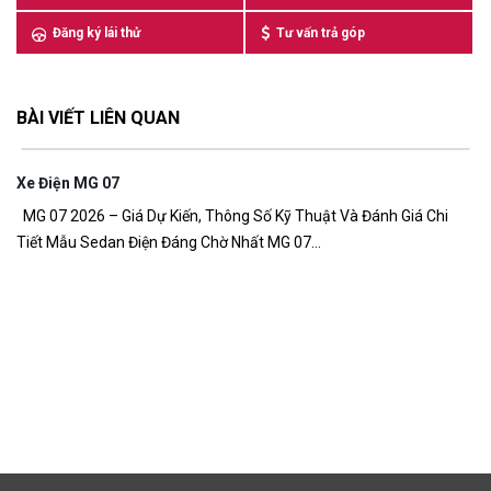
Đăng ký lái thử
Tư vấn trả góp
BÀI VIẾT LIÊN QUAN
Xe Điện MG 07
7,
MG 07 2026 – Giá Dự Kiến, Thông Số Kỹ Thuật Và Đánh Giá Chi
Tiết Mẫu Sedan Điện Đáng Chờ Nhất MG 07...
G
Gi
đồ