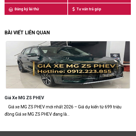
Đăng ký lái thử
Tư vấn trả góp
BÀI VIẾT LIÊN QUAN
Giá Xe MG ZS PHEV
M
Giá xe MG ZS PHEV mới nhất 2026 – Giá dự kiến từ 699 triệu
MG
đồng Giá xe MG ZS PHEV đang là...
ch