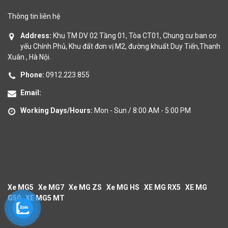
Thông tin liên hệ
Address:
Khu TM DV 02 Tầng 01, Tòa CT01, Chung cư ban cơ
yếu Chính Phủ, Khu đất đơn vị M2, đường khuất Duy Tiến,Thanh
Xuân , Hà Nội.
Phone:
0912.223.855
Email:
Working Days/Hours:
Mon - Sun / 8:00 AM - 5:00 PM
Xe MG5
Xe MG7
Xe MG ZS
Xe MG HS
XE MG RX5
XE MG
G50
XE MG5 MT