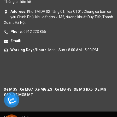
Thông tin liên hệ
Address:
Khu TM DV 02 Tầng 01, Tòa CT01, Chung cư ban cơ
yếu Chính Phủ, Khu đất đơn vị M2, đường khuất Duy Tiến,Thanh
Xuân , Hà Nội.
Phone:
0912.223.855
Email:
Working Days/Hours:
Mon - Sun / 8:00 AM - 5:00 PM
Xe MG5
Xe MG7
Xe MG ZS
Xe MG HS
XE MG RX5
XE MG
G50
XE MG5 MT