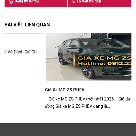
Đăng ký lái thử
Tư vấn trả góp
BÀI VIẾT LIÊN QUAN
Giá Xe MG ZS PHEV
M
Giá xe MG ZS PHEV mới nhất 2026 – Giá dự kiến từ 699 triệu
MG
đồng Giá xe MG ZS PHEV đang là...
ch