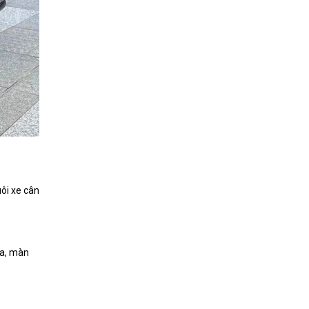
uôi xe cân
ma, màn