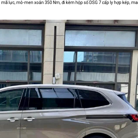
20 mã lực, mô-men xoắn 350 Nm, đi kèm hộp số DSG 7 cấp ly hợp kép, man
.