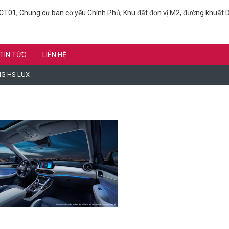
T01, Chung cư ban cơ yếu Chính Phủ, Khu đất đơn vị M2, đường khuất D
TIN TỨC
LIÊN HỆ
MG HS LUX