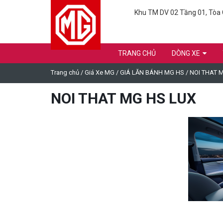
Khu TM DV 02 Tầng 01, Tòa C
TRANG CHỦ
DÒNG XE
Trang chủ
/
Giá Xe MG
/
GIÁ LĂN BÁNH MG HS
/
NOI THAT 
NOI THAT MG HS LUX