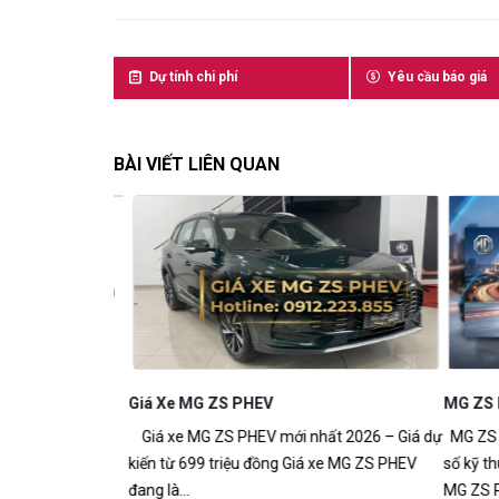
Dự tính chi phí
Yêu cầu báo giá
BÀI VIẾT LIÊN QUAN
Thông Số Kỹ
Mẫu Sedan Điện
Giá Xe MG ZS PHEV
MG ZS P
Giá xe MG ZS PHEV mới nhất 2026 – Giá dự
MG ZS PHE
kiến từ 699 triệu đồng Giá xe MG ZS PHEV
số kỹ thuậ
đang là...
MG ZS PHE