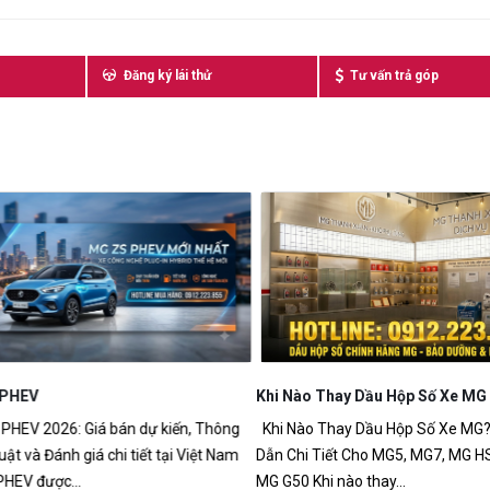
Đăng ký lái thử
Tư vấn trả góp
HEV
Khi Nào Thay Dầu Hộp Số Xe MG
V 2026: Giá bán dự kiến, Thông
Khi Nào Thay Dầu Hộp Số Xe MG? 
t và Đánh giá chi tiết tại Việt Nam
Dẫn Chi Tiết Cho MG5, MG7, MG HS,
V được...
MG G50 Khi nào thay...