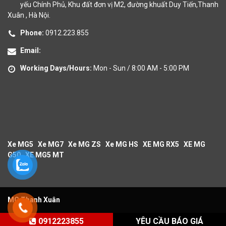
yếu Chính Phủ, Khu đất đơn vị M2, đường khuất Duy Tiến,Thanh
Xuân , Hà Nội.
Phone:
0912.223.855
Email:
Working Days/Hours:
Mon - Sun / 8:00 AM - 5:00 PM
Xe MG5
Xe MG7
Xe MG ZS
Xe MG HS
XE MG RX5
XE MG
G50
XE MG5 MT
MG Thanh Xuân
0912223855
YÊU CẦU BÁO GIÁ