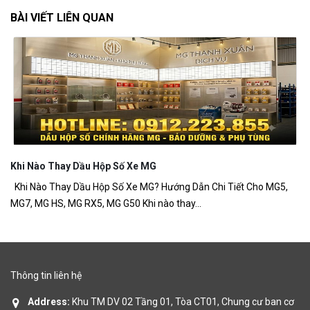
BÀI VIẾT LIÊN QUAN
Khi Nào Thay Dầu Hộp Số Xe MG
H
giá
Khi Nào Thay Dầu Hộp Số Xe MG? Hướng Dẫn Chi Tiết Cho MG5,
Hư
MG7, MG HS, MG RX5, MG G50 Khi nào thay...
Hư
Thông tin liên hệ
Address:
Khu TM DV 02 Tầng 01, Tòa CT01, Chung cư ban cơ