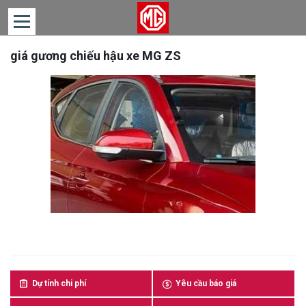
giá gương chiếu hậu xe MG ZS
TRANG
CHỦ
DÒNG
XE
TIN
TỨC
LIÊN
HỆ
Dự tính chi phí
Yêu cầu báo giá