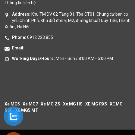
Thông tin liên hệ
Address:
Khu TM DV 02 Tầng 01, Tòa CT01, Chung cư ban cơ
yếu Chính Phủ, Khu đất đơn vị M2, đường khuất Duy Tiến,Thanh
Xuân , Hà Nội.
Phone:
0912.223.855
Email:
Working Days/Hours:
Mon - Sun / 8:00 AM - 5:00 PM
Xe MG5
Xe MG7
Xe MG ZS
Xe MG HS
XE MG RX5
XE MG
G50
XE MG5 MT