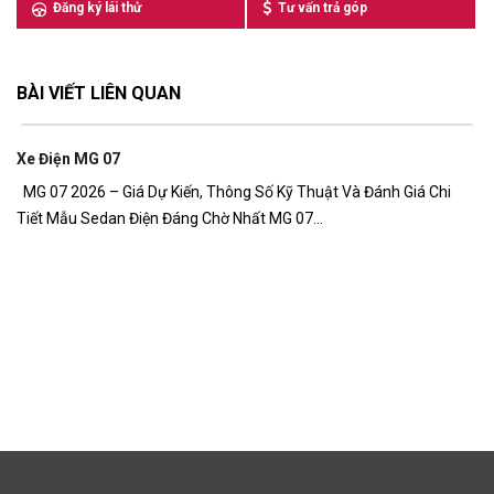
Đăng ký lái thử
Tư vấn trả góp
BÀI VIẾT LIÊN QUAN
Xe Điện MG 07
7,
MG 07 2026 – Giá Dự Kiến, Thông Số Kỹ Thuật Và Đánh Giá Chi
Tiết Mẫu Sedan Điện Đáng Chờ Nhất MG 07...
G
Gi
đồ