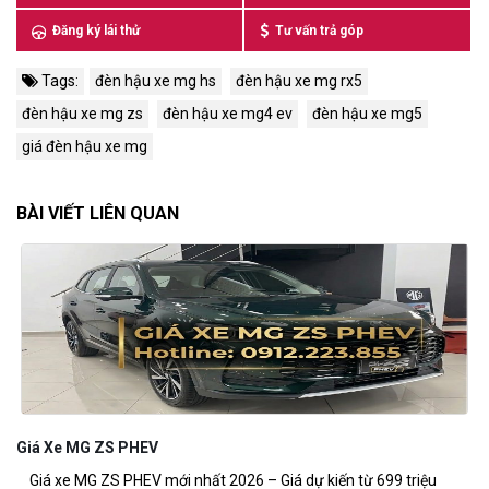
Đăng ký lái thử
Tư vấn trả góp
Tags:
đèn hậu xe mg hs
đèn hậu xe mg rx5
đèn hậu xe mg zs
đèn hậu xe mg4 ev
đèn hậu xe mg5
giá đèn hậu xe mg
BÀI VIẾT LIÊN QUAN
Giá Xe MG ZS PHEV
M
Giá xe MG ZS PHEV mới nhất 2026 – Giá dự kiến từ 699 triệu
MG