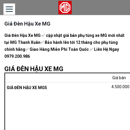
Giá Đèn Hậu Xe MG
TRANG
CHỦ
Giá Đèn Hậu Xe MG
✅
cập nhật giá bán phụ tùng xe MG mới nhất
DÒNG
tại
MG Thanh Xuân
✅
Bảo hành lên tới 12 tháng cho phụ tùng
XE
chính hãng
✅
Giao Hàng Miễn Phí Toàn Quốc
✅
Liên Hệ Ngay
0979.200.986
TIN
TỨC
GIÁ ĐÈN HẬU XE MG
LIÊN
Giá bán
HỆ
4.500.00
GIÁ ĐÈN HẬU XE MG5