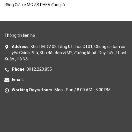
đồng Giá xe MG ZS PHEV đang là...
ch
Thông tin liên hệ
Address:
Khu TM DV 02 Tầng 01, Tòa CT01, Chung cư ban cơ
yếu Chính Phủ, Khu đất đơn vị M2, đường khuất Duy Tiến,Thanh
Xuân , Hà Nội.
Phone:
0912.223.855
Email:
Working Days/Hours:
Mon - Sun / 8:00 AM - 5:00 PM