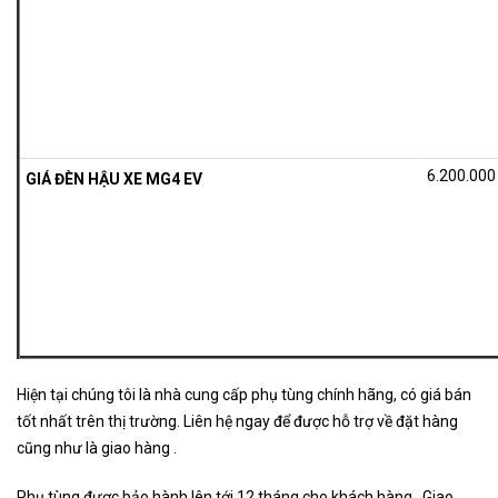
6.200.00
GIÁ ĐÈN HẬU XE MG4 EV
Hiện tại chúng tôi là nhà cung cấp phụ tùng chính hãng, có giá bán
tốt nhất trên thị trường. Liên hệ ngay để được hỗ trợ về đặt hàng
cũng như là giao hàng .
Phụ tùng được bảo hành lên tới 12 tháng cho khách hàng . Giao