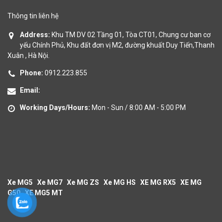
Thông tin liên hệ
Address:
Khu TM DV 02 Tầng 01, Tòa CT01, Chung cư ban cơ
yếu Chính Phủ, Khu đất đơn vị M2, đường khuất Duy Tiến,Thanh
Xuân , Hà Nội.
Phone:
0912.223.855
Email:
Working Days/Hours:
Mon - Sun / 8:00 AM - 5:00 PM
Xe MG5
Xe MG7
Xe MG ZS
Xe MG HS
XE MG RX5
XE MG
G50
XE MG5 MT