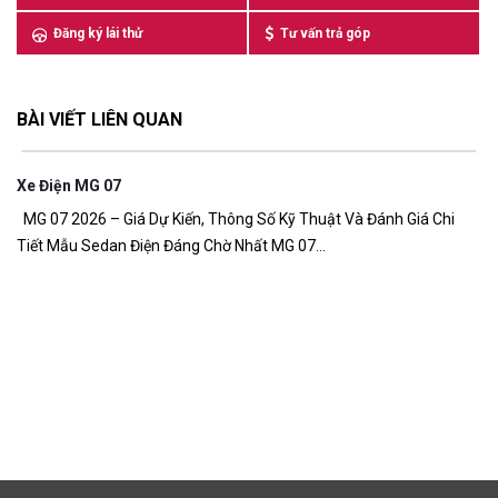
Đăng ký lái thử
Tư vấn trả góp
BÀI VIẾT LIÊN QUAN
à Đánh Giá Chi
Giá Xe MG ZS PHEV
Giá xe MG ZS PHEV mới nhất 2026 – Giá dự kiến từ 6
đồng Giá xe MG ZS PHEV đang là...