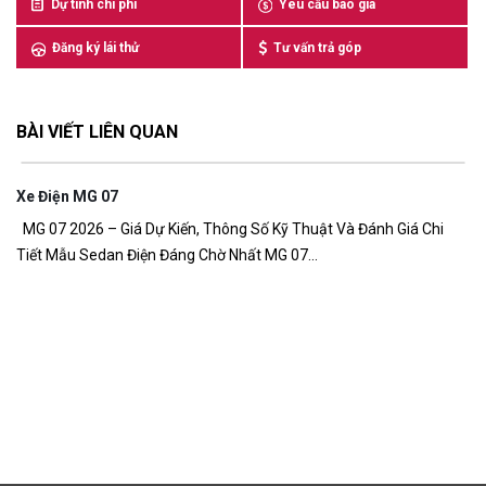
Dự tính chi phí
Yêu cầu báo giá
Đăng ký lái thử
Tư vấn trả góp
BÀI VIẾT LIÊN QUAN
Xe Điện MG 07
7,
MG 07 2026 – Giá Dự Kiến, Thông Số Kỹ Thuật Và Đánh Giá Chi
Tiết Mẫu Sedan Điện Đáng Chờ Nhất MG 07...
G
Gi
đồ