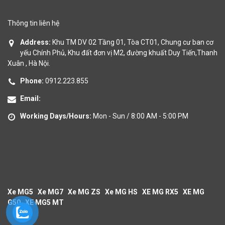
Thông tin liên hệ
Address:
Khu TM DV 02 Tầng 01, Tòa CT01, Chung cư ban cơ
yếu Chính Phủ, Khu đất đơn vị M2, đường khuất Duy Tiến,Thanh
Xuân , Hà Nội.
Phone:
0912.223.855
Email:
Working Days/Hours:
Mon - Sun / 8:00 AM - 5:00 PM
Xe MG5
Xe MG7
Xe MG ZS
Xe MG HS
XE MG RX5
XE MG
G50
XE MG5 MT