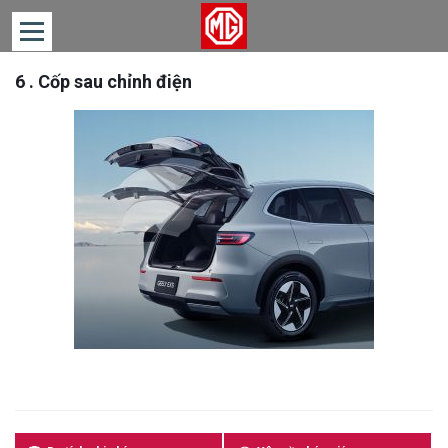
6 . Cốp sau chỉnh điện
TRANG
CHỦ
DÒNG
XE
TIN
TỨC
LIÊN
HỆ