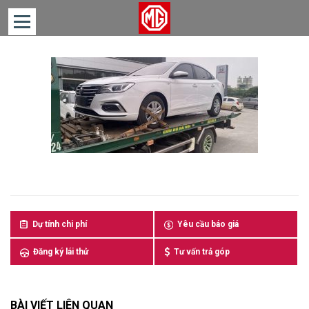
TRANG
CHỦ
DÒNG
XE
TIN
TỨC
LIÊN
HỆ
Dự tính chi phí
Yêu cầu báo giá
Đăng ký lái thử
Tư vấn trả góp
BÀI VIẾT LIÊN QUAN