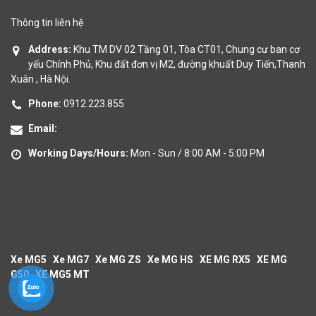
Thông tin liên hệ
Address:
Khu TM DV 02 Tầng 01, Tòa CT01, Chung cư ban cơ
yếu Chính Phủ, Khu đất đơn vị M2, đường khuất Duy Tiến,Thanh
Xuân , Hà Nội.
Phone:
0912.223.855
Email:
Working Days/Hours:
Mon - Sun / 8:00 AM - 5:00 PM
Xe MG5
Xe MG7
Xe MG ZS
Xe MG HS
XE MG RX5
XE MG
G50
XE MG5 MT