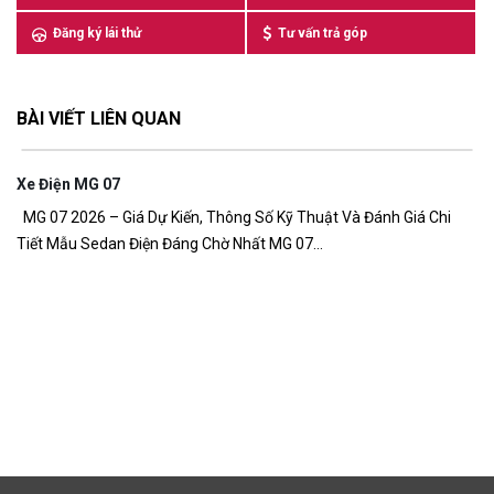
Đăng ký lái thử
Tư vấn trả góp
BÀI VIẾT LIÊN QUAN
Xe Điện MG 07
7,
MG 07 2026 – Giá Dự Kiến, Thông Số Kỹ Thuật Và Đánh Giá Chi
Tiết Mẫu Sedan Điện Đáng Chờ Nhất MG 07...
G
Gi
đồ