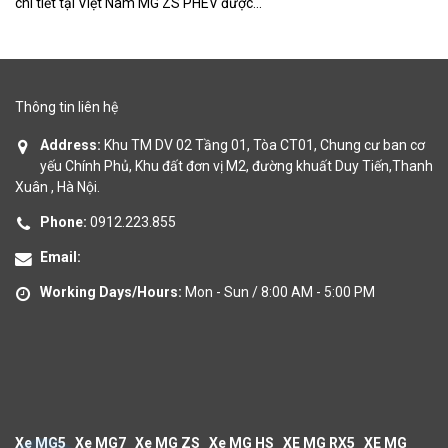
chi tiết tại Việt Nam MG ZS PHEV được...
MG
Thông tin liên hệ
Address:
Khu TM DV 02 Tầng 01, Tòa CT01, Chung cư ban cơ
yếu Chính Phủ, Khu đất đơn vị M2, đường khuất Duy Tiến,Thanh
Xuân , Hà Nội.
Phone:
0912.223.855
Email:
Working Days/Hours:
Mon - Sun / 8:00 AM - 5:00 PM
Xe MG5
Xe MG7
Xe MG ZS
Xe MG HS
XE MG RX5
XE MG