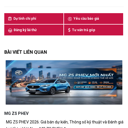
Dự tính chi phí
Yêu cầu báo giá
Đăng ký lái thử
Tư vấn trả góp
BÀI VIẾT LIÊN QUAN
MG ZS PHEV
Kh
MG ZS PHEV 2026: Giá bán dự kiến, Thông số kỹ thuật và Đánh giá
Kh