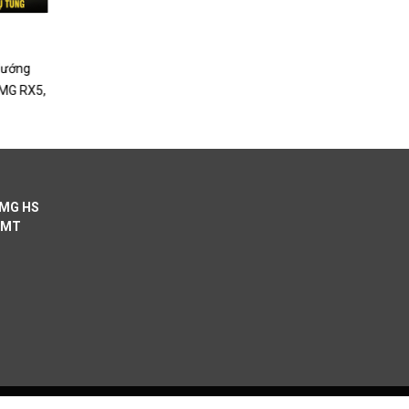
Hướng Dẫn Sử Dụng Xe MG
Hướng
Hướng Dẫn Sử Dụng MG Chi Tiết Từ A-Z Cho
 MG RX5,
Người Mới Mua Xe Hướng dẫn sử dụng MG là
chủ đề được rất nhiều...
 MG HS
 MT