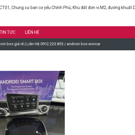
T01, Chung cư ban cơ yếu Chính Phủ, Khu đất đơn vị M2, đường khuất D
TIN TỨC
LIÊN HỆ
in box giá rẻ | Liên Hệ 0912.223.855
/
androin box worcar