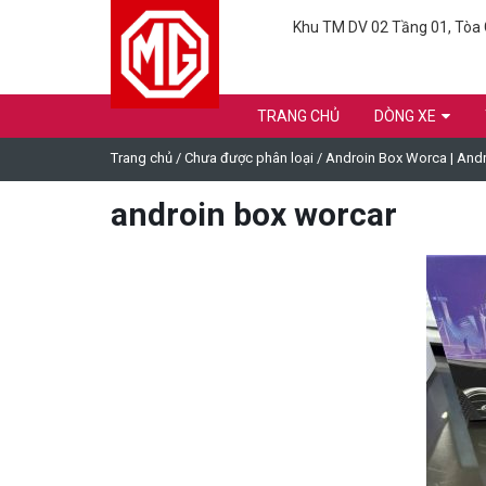
Khu TM DV 02 Tầng 01, Tòa C
TRANG CHỦ
DÒNG XE
Trang chủ
/
Chưa được phân loại
/
Androin Box Worca | Andro
androin box worcar