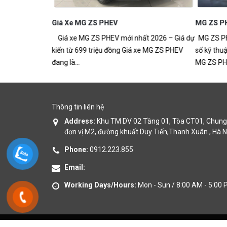
Giá Xe MG ZS PHEV
MG ZS P
Giá xe MG ZS PHEV mới nhất 2026 – Giá dự
MG ZS PHE
kiến từ 699 triệu đồng Giá xe MG ZS PHEV
số kỹ thuậ
đang là...
MG ZS PHE
Thông tin liên hệ
Address:
Khu TM DV 02 Tầng 01, Tòa CT01, Chung 
đơn vị M2, đường khuất Duy Tiến,Thanh Xuân , Hà N
Phone:
0912.223.855
Email:
Working Days/Hours:
Mon - Sun / 8:00 AM - 5:00
MG Thanh Xuân