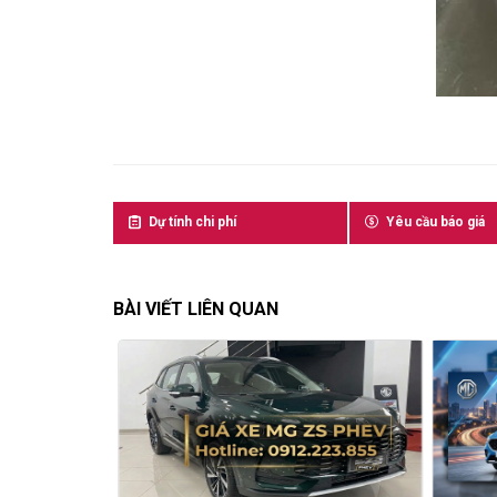
Dự tính chi phí
Yêu cầu báo giá
BÀI VIẾT LIÊN QUAN
Thông Số Kỹ
Mẫu Sedan Điện