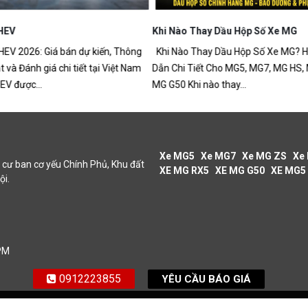
HEV
Khi Nào Thay Dầu Hộp Số Xe MG
V 2026: Giá bán dự kiến, Thông
Khi Nào Thay Dầu Hộp Số Xe MG? 
t và Đánh giá chi tiết tại Việt Nam
Dẫn Chi Tiết Cho MG5, MG7, MG HS,
V được...
MG G50 Khi nào thay...
Xe MG5
Xe MG7
Xe MG ZS
Xe
cư ban cơ yếu Chính Phủ, Khu đất
XE MG RX5
XE MG G50
XE MG5
ội.
 PM
0912223855
YÊU CẦU BÁO GIÁ